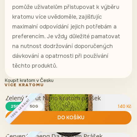
pomůže uživatelům přistupovat k výběru
kratomu více uvědoměle, zajišťujíc
maximalní odpovídání jejich potřebám a
preferencím. Je vždy důležité pamatovat
na nutnost dodržování doporučených
dávkování a opatrnosti při používání
těchto produktů.
Koupit kratom v Česku
VÍCE KRATOMU
Zelený Rurut Nano kratom prášek
100% LEGÁLNÍ
25G
50G
140
Kč
DO KOŠÍKU
Červená Maeng Da Kratom Prášek