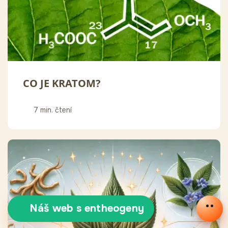
CO JE KRATOM?
7 min. čtení
Náš web s entheogeny