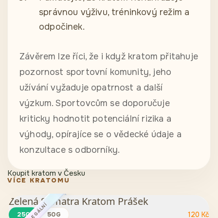
správnou výživu, tréninkový režim a
odpočinek.
Závěrem lze říci, že i když kratom přitahuje
pozornost sportovní komunity, jeho
užívání vyžaduje opatrnost a další
výzkum. Sportovcům se doporučuje
kriticky hodnotit potenciální rizika a
výhody, opírajíce se o vědecké údaje a
konzultace s odborníky.
Koupit kratom v Česku
VÍCE KRATOMU
Zelená Sumatra Kratom Prášek
100% LEGÁLNÍ
25G
50G
120
Kč