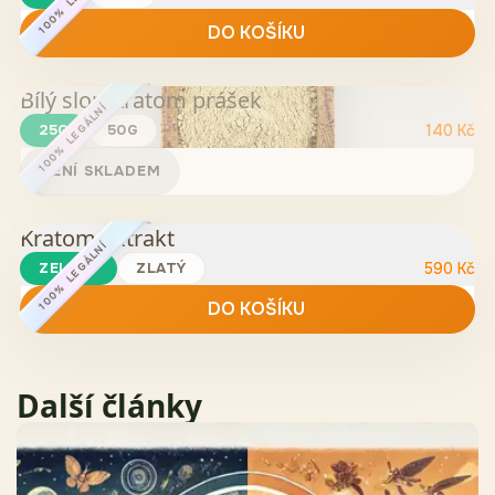
DO KOŠÍKU
Bílý slon Kratom prášek
100% LEGÁLNÍ
25G
50G
140
Kč
NENÍ SKLADEM
Kratom Extrakt
100% LEGÁLNÍ
ZELENÝ
ZLATÝ
590
Kč
DO KOŠÍKU
Další články