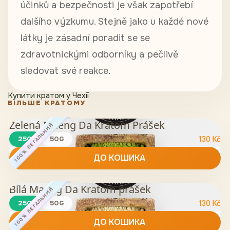
účinků a bezpečnosti je však zapotřebí
dalšího výzkumu. Stejně jako u každé nové
látky je zásadní poradit se se
zdravotnickými odborníky a pečlivě
sledovat své reakce.
Купити кратом у Чехії
БІЛЬШЕ КРАТОМУ
Zelená Maeng Da Kratom Prášek
100% ЛЕГАЛЬНИЙ
25G
50G
130
Kč
ДО КОШИКА
Bílá Maeng Da Kratom prášek
100% ЛЕГАЛЬНИЙ
25G
50G
130
Kč
ДО КОШИКА