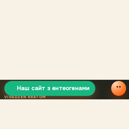
Наш сайт з ентеогенами
VIVADZEN KRATOM
Відбірний
сертифікований