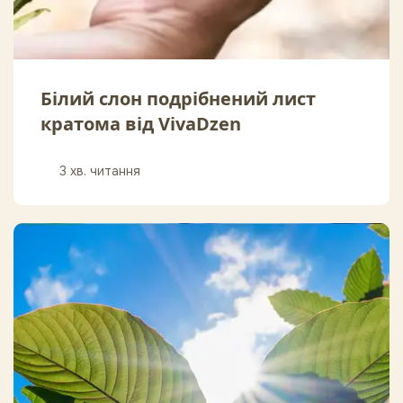
Білий слон подрібнений лист
кратома від VivaDzen
3 хв. читання