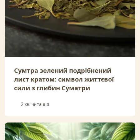
Сумтра зелений подрібнений
лист кратом: символ життєвої
сили з глибин Суматри
2 хв. читання