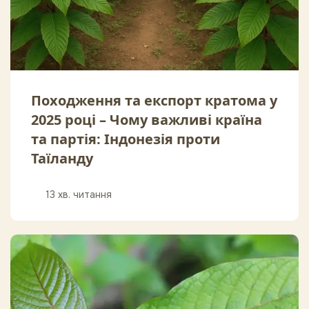
Походження та експорт кратома у
2025 році – Чому важливі країна
та партія: Індонезія проти
Таїланду
13 хв. читання