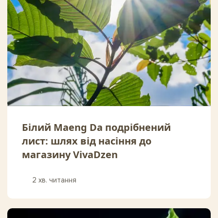
Білий Maeng Da подрібнений
лист: шлях від насіння до
магазину VivaDzen
2 хв. читання