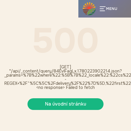
MENU
500
[GET]
"/api/_content/query/84EvlFagLx.1780223902214.json?
_params=%7B%22where%22:%5B%7B%22_locale%22:%22cs%2
-
REGEX+%2F^%5C%5C%2Fdelivery%2F%22%7D%5D,%22first%22:
<no response> Failed to fetch
Na úvodní stránku