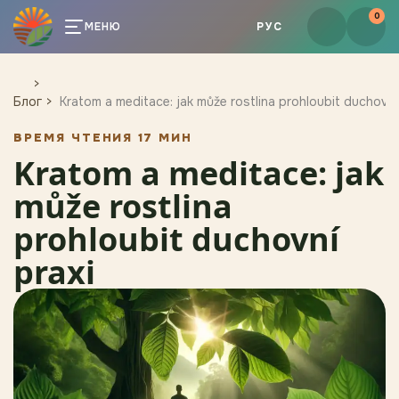
0
МЕНЮ
РУС
Блог
Kratom a meditace: jak může rostlina prohloubit duchovní
ВРЕМЯ ЧТЕНИЯ 17 МИН
Kratom a meditace: jak
může rostlina
prohloubit duchovní
praxi