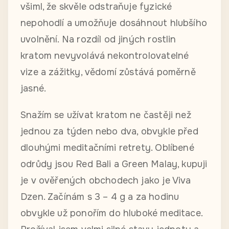
všiml, že skvěle odstraňuje fyzické
nepohodlí a umožňuje dosáhnout hlubšího
uvolnění. Na rozdíl od jiných rostlin
kratom nevyvolává nekontrolovatelné
vize a zážitky, vědomí zůstává poměrně
jasné.
Snažím se užívat kratom ne častěji než
jednou za týden nebo dva, obvykle před
dlouhými meditačními retrety. Oblíbené
odrůdy jsou Red Bali a Green Malay, kupuji
je v ověřených obchodech jako je Viva
Dzen. Začínám s 3 – 4 g a za hodinu
obvykle už ponořím do hluboké meditace.