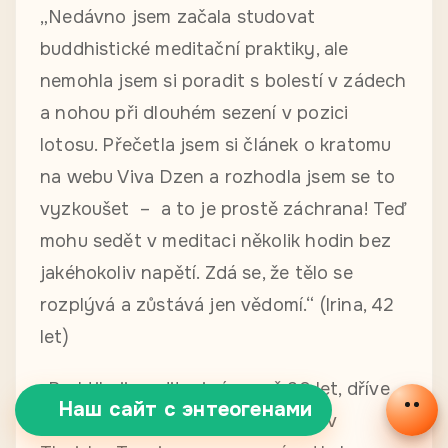
„Nedávno jsem začala studovat
buddhistické meditační praktiky, ale
nemohla jsem si poradit s bolestí v zádech
a nohou při dlouhém sezení v pozici
lotosu. Přečetla jsem si článek o kratomu
na webu Viva Dzen a rozhodla jsem se to
vyzkoušet – a to je prostě záchrana! Teď
mohu sedět v meditaci několik hodin bez
jakéhokoliv napětí. Zdá se, že tělo se
rozplývá a zůstává jen vědomí.“ (Irina, 42
let)
„Praktikuji meditaci více než 20 let, dříve
Наш сайт с энтеогенами
jsem žil v buddhistickém klášteře v