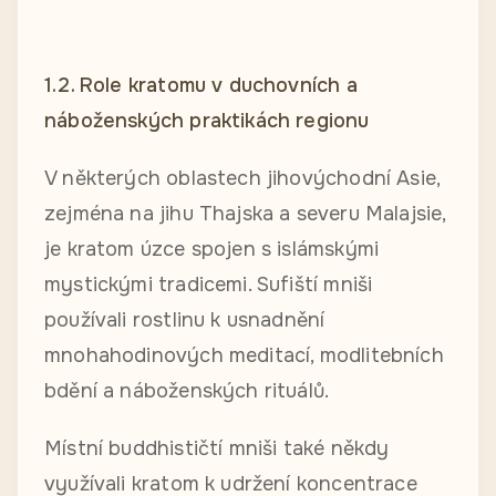
1.2. Role kratomu v duchovních a
náboženských praktikách regionu
V některých oblastech jihovýchodní Asie,
zejména na jihu Thajska a severu Malajsie,
je kratom úzce spojen s islámskými
mystickými tradicemi. Sufiští mniši
používali rostlinu k usnadnění
mnohahodinových meditací, modlitebních
bdění a náboženských rituálů.
Místní buddhističtí mniši také někdy
využívali kratom k udržení koncentrace