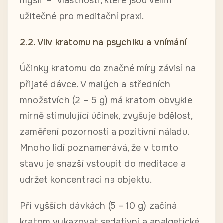
mysli – vlastnosti, které jsou velmi
užitečné pro meditační praxi.
2.2. Vliv kratomu na psychiku a vnímání
Účinky kratomu do značné míry závisí na
přijaté dávce. V malých a středních
množstvích (2 – 5 g) má kratom obvykle
mírně stimulující účinek, zvyšuje bdělost,
zaměření pozornosti a pozitivní náladu.
Mnoho lidí poznamenává, že v tomto
stavu je snazší vstoupit do meditace a
udržet koncentraci na objektu.
Při vyšších dávkách (5 – 10 g) začíná
kratom vykazovat sedativní a analgetické