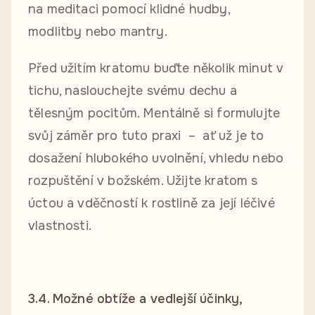
na meditaci pomocí klidné hudby,
modlitby nebo mantry.
Před užitím kratomu buďte několik minut v
tichu, naslouchejte svému dechu a
tělesným pocitům. Mentálně si formulujte
svůj záměr pro tuto praxi – ať už je to
dosažení hlubokého uvolnění, vhledu nebo
rozpuštění v božském. Užijte kratom s
úctou a vděčností k rostlině za její léčivé
vlastnosti.
3.4. Možné obtíže a vedlejší účinky,