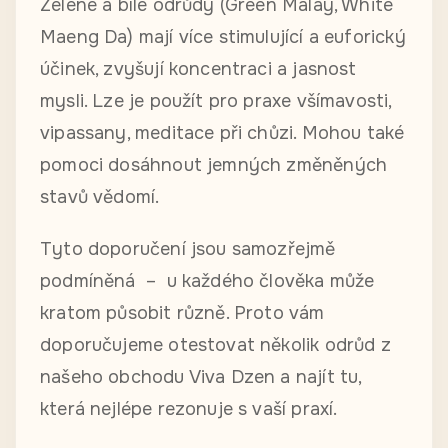
Zelené a bílé odrůdy (Green Malay, White
Maeng Da) mají více stimulující a euforický
účinek, zvyšují koncentraci a jasnost
mysli. Lze je použít pro praxe všímavosti,
vipassany, meditace při chůzi. Mohou také
pomoci dosáhnout jemných změněných
stavů vědomí.
Tyto doporučení jsou samozřejmě
podmíněná – u každého člověka může
kratom působit různě. Proto vám
doporučujeme otestovat několik odrůd z
našeho obchodu Viva Dzen a najít tu,
která nejlépe rezonuje s vaší praxí.