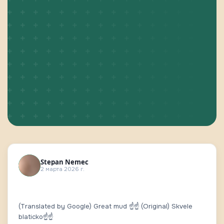
Stepan Nemec
2 марта 2026 г.
(Translated by Google) Great mud ☝️☝️ (Original) Skvele
blaticko☝️☝️