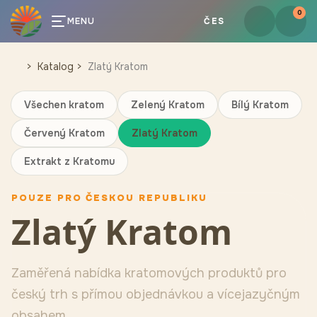
0
MENU
ČES
Katalog
Zlatý Kratom
Všechen kratom
Zelený Kratom
Bílý Kratom
Červený Kratom
Zlatý Kratom
Extrakt z Kratomu
POUZE PRO ČESKOU REPUBLIKU
Zlatý Kratom
Zaměřená nabídka kratomových produktů pro
český trh s přímou objednávkou a vícejazyčným
obsahem.