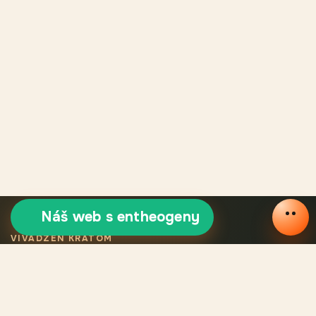
Náš web s entheogeny
VIVADZEN KRATOM
Výběrový certifikovaný
kratom