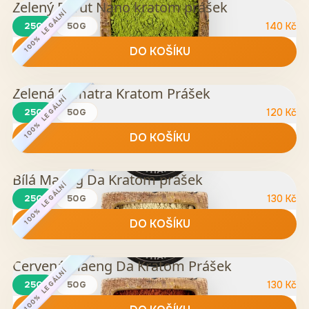
Zelený Rurut Nano kratom prášek
100% LEGÁLNÍ
25G
50G
140
Kč
DO KOŠÍKU
Zelená Sumatra Kratom Prášek
100% LEGÁLNÍ
25G
50G
120
Kč
DO KOŠÍKU
Bílá Maeng Da Kratom prášek
100% LEGÁLNÍ
25G
50G
130
Kč
DO KOŠÍKU
Červená Maeng Da Kratom Prášek
100% LEGÁLNÍ
25G
50G
130
Kč