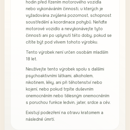
hodin před řízením motorového vozidla
nebo vykonáváním činnosti, u kterých je
vyžadována zvýšená pozornost, schopnost
soustředění a koordinace pohybů. Neřiďte
motorové vozidlo a nevykonávejte tyto
činnosti ani po uplynutí této doby, pokud se
cítíte být pod vlivem tohoto výrobku.
Tento výrobek není určen osobám mladším
18 let.
Neužívejte tento výrobek spolu s dalšími
psychoaktivními látkami, alkoholem,
nikotinem, léky, ani při těhotenství nebo
kojení, nebo pokud trpíte duševním
onemocněním nebo tělesným onemocněním
s poruchou funkce ledvin, jater, srdce a cév.
Existují podezření na otravu kratomem a
následné úmrtí.