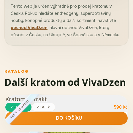
Tento web je určen výhradně pro prodej kratomu v
Česku. Pokud hledáte entheogeny, superpotraviny,
houby, konopné produkty a další sortiment, navštivte
obchod VivaDzen
, hlavní obchod VivaDzen, který
působí v Česku, na Ukrajině, ve Španělsku a v Německu.
KATALOG
Další kratom od VivaDzen
Kratom Extrakt
100% LEGÁLNÍ
ZELENÝ
ZLATÝ
590
Kč
DO KOŠÍKU