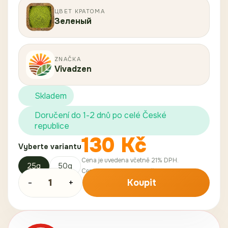
ЦВЕТ КРАТОМА
Зеленый
ZNAČKA
Vivadzen
Skladem
Doručení do 1-2 dnů po celé České
republice
130
Kč
Vyberte variantu
Cena je uvedena včetně 21% DPH.
25g
50g
Cena bez DPH:
107
,
44
Kč
-
1
+
Koupit