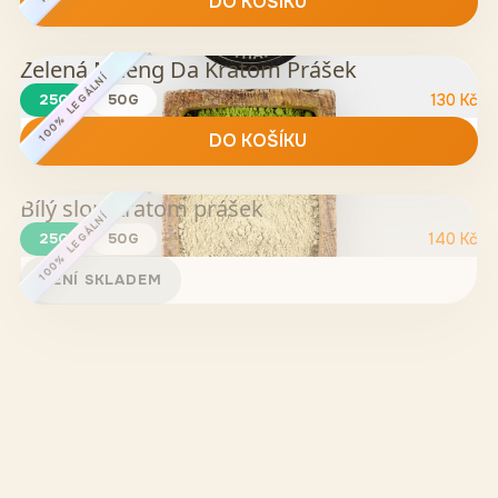
DO KOŠÍKU
Zelená Maeng Da Kratom Prášek
100% LEGÁLNÍ
25G
50G
130
Kč
DO KOŠÍKU
Bílý slon Kratom prášek
100% LEGÁLNÍ
25G
50G
140
Kč
NENÍ SKLADEM