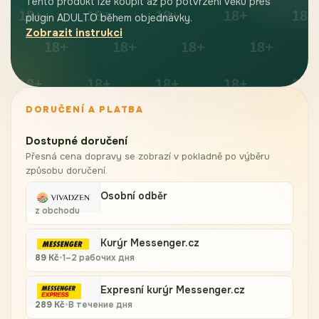
Tento produkt lze koupit až po potvrzení věku přes
plugin ADULTO během objednávky.
Zobrazit instrukci
DORUČENÍ A PLATBA
Dostupné doručení
Přesná cena dopravy se zobrazí v pokladně po výběru
způsobu doručení.
Osobní odběr
z obchodu
Kurýr Messenger.cz
89
Kč
•
1–2 рабочих дня
Expresní kurýr Messenger.cz
289
Kč
•
В течение дня