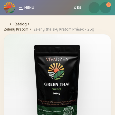
0
MENU
ČES
Katalog
Zelený Kratom
Zelený thajský Kratom Prášek - 25g