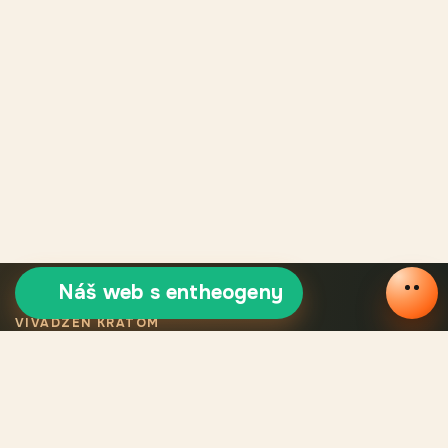
Náš web s entheogeny
VIVADZEN KRATOM
Výběrový certifikovaný
kratom
Legální kratom VivaDzen znamená pečlivě vybrané odrůdy,