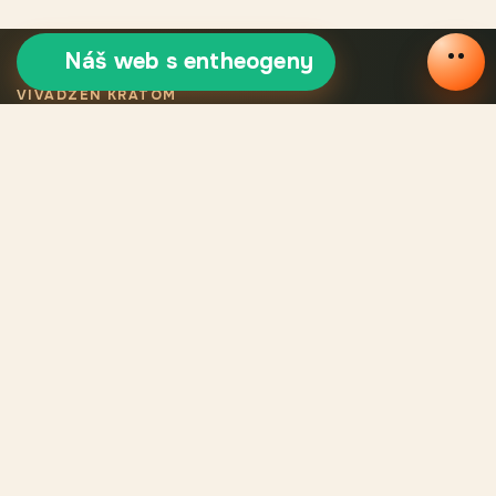
Náš web s entheogeny
VIVADZEN KRATOM
Výběrový certifikovaný
kratom
Legální kratom VivaDzen znamená pečlivě vybrané odrůdy,
certifikované produkty, stálou kvalitu a ověřený původ každé
šarže.
KATALOG
Katalog
Recenze