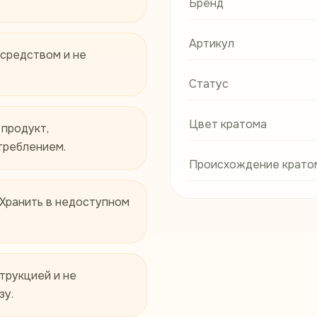
Бренд
Артикул
 средством и не
Статус
Цвет кратома
 продукт,
треблением.
Происхождение крато
 Хранить в недоступном
трукцией и не
зу.