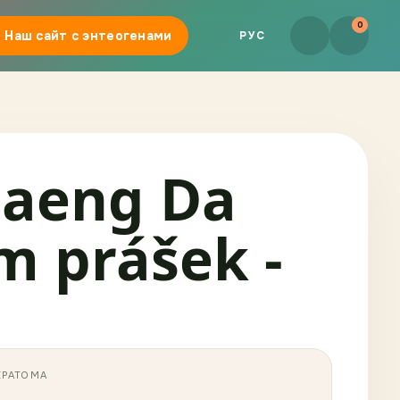
0
Наш сайт с энтеогенами
РУС
Maeng Da
m prášek -
КРАТОМА