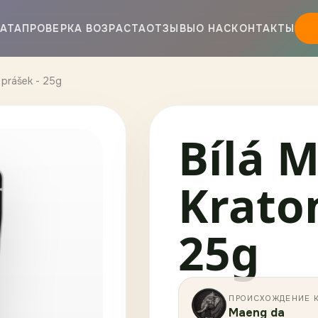
АТА
ПРОВЕРКА ВОЗРАСТА
ОТЗЫВЫ
О НАС
КОНТАКТЫ
 prášek - 25g
Bílá 
Krato
25g
ПРОИСХОЖДЕНИЕ 
Maeng da