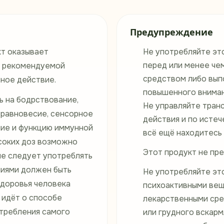
Предупреждение
т оказывает
Не употребляйте эт
перед или менее чем
и рекомендуемой
средством либо вып
ное действие.
повышенного вниман
ь на бодрствование,
Не управляйте тран
 равновесие, сенсорное
действия и по истеч
ение и функцию иммунной
всё ещё находитесь 
соких доз возможно
Этот продукт не пре
не следует употреблять
иями должен быть
Не употребляйте эт
здоровья человека
психоактивными вещ
 идёт о способе
лекарственными сре
отребления самого
или грудного вскарм