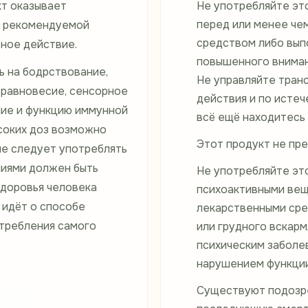
т оказывает
Не употребляйте эт
перед или менее чем
и рекомендуемой
средством либо вып
ное действие.
повышенного вниман
ь на бодрствование,
Не управляйте тран
 равновесие, сенсорное
действия и по истеч
ение и функцию иммунной
всё ещё находитесь 
соких доз возможно
Этот продукт не пре
не следует употреблять
иями должен быть
Не употребляйте эт
здоровья человека
психоактивными вещ
 идёт о способе
лекарственными сре
отребления самого
или грудного вскарм
психическим заболе
нарушением функции 
Существуют подозре