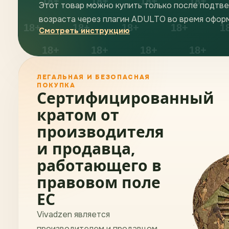
Этот товар можно купить только после подтв
возраста через плагин ADULTO во время оформ
Смотреть инструкцию
ЛЕГАЛЬНАЯ И БЕЗОПАСНАЯ
ПОКУПКА
Сертифицированный
кратом от
производителя
и продавца,
работающего в
правовом поле
ЕС
Vivadzen является
производителем и продавцом