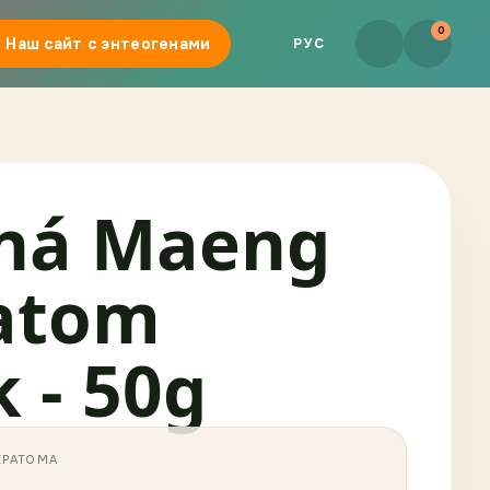
0
Наш сайт с энтеогенами
РУС
ná Maeng
atom
 - 50g
КРАТОМА