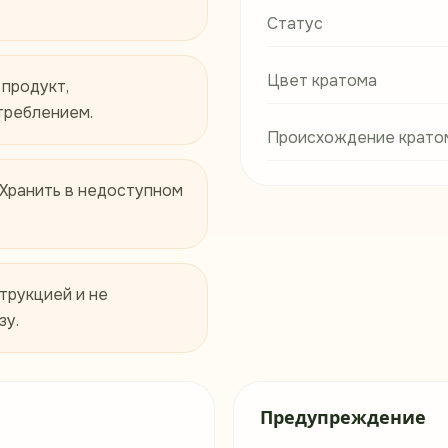
Статус
Цвет кратома
 продукт,
треблением.
Происхождение крато
 Хранить в недоступном
трукцией и не
зу.
Предупреждение