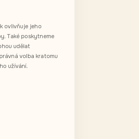
k ovlivňuje jeho
řeby. Také poskytneme
ohou udělat
Správná volba kratomu
ho užívání.