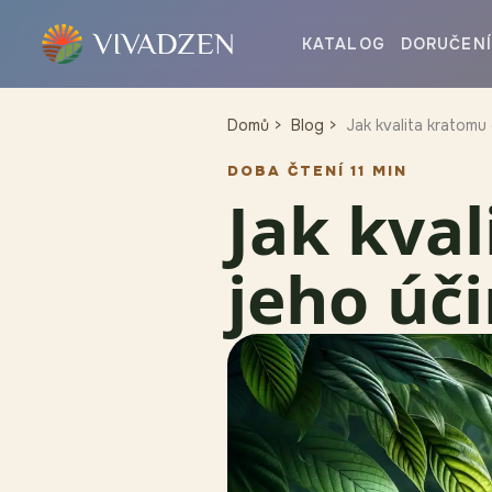
KATALOG
DORUČENÍ
Domů
Blog
Jak kvalita kratomu
DOBA ČTENÍ 11 MIN
Jak kva
jeho úč