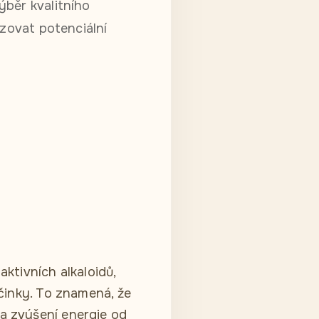
ýběr kvalitního
izovat potenciální
aktivních alkaloidů,
účinky. To znamená, že
 a zvýšení energie od