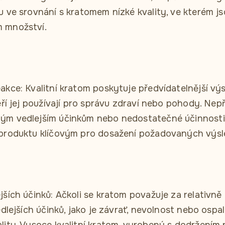
u ve srovnání s kratomem nízké kvality, ve kterém js
 množství.
akce: Kvalitní kratom poskytuje předvídatelnější výs
teří jej používají pro správu zdraví nebo pohody. Ne
ým vedlejším účinkům nebo nedostatečné účinnosti,
 produktu klíčovým pro dosažení požadovaných výsl
jších účinků: Ačkoli se kratom považuje za relativn
edlejších účinků, jako je závrať, nevolnost nebo ospa
lity. Vysoce kvalitní kratom, vyrobený s dodržením