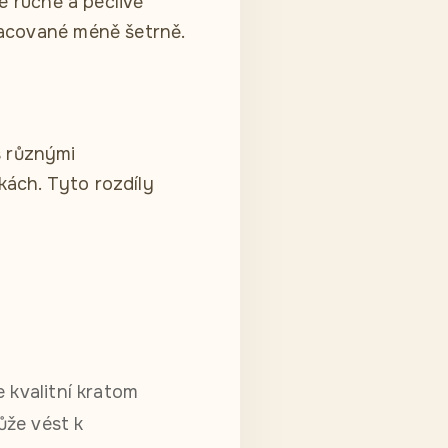
né ručně a pečlivě
pracované méně šetrně.
s různými
kách. Tyto rozdíly
 kvalitní kratom
ůže vést k