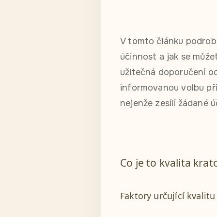
V tomto článku podrobn
účinnost a jak se můžet
užitečná doporučení o
informovanou volbu př
nejenže zesílí žádané ú
Co je to kvalita kra
Faktory určující kvalit