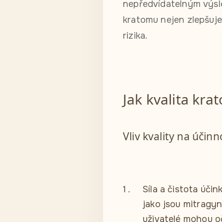
nepředvídatelným výsle
kratomu nejen zlepšuje 
rizika.
Jak kvalita kra
Vliv kvality na účin
Síla a čistota účin
jako jsou mitragyn
uživatelé mohou oč