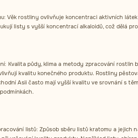
: Věk rostliny ovlivňuje koncentraci aktivních látek
kují listy s vyšší koncentrací alkaloidů, což dělá pr
: Kvalita půdy, klima a metody zpracování rostlin 
ivňují kvalitu konečného produktu. Rostliny pěstov
chodní Asii často mají vyšší kvalitu ve srovnání s tě
podmínkách.
acování listů: Způsob sběru listů kratomu a jejich 