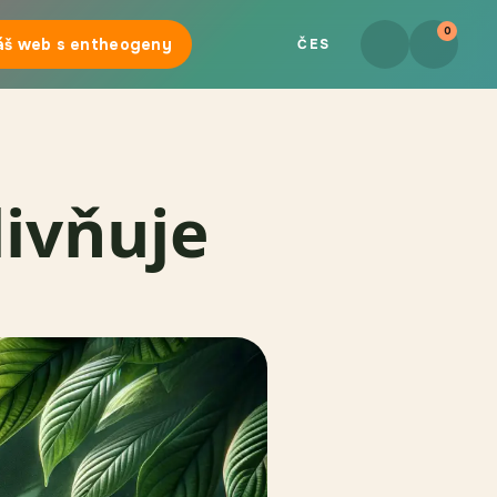
0
áš web s entheogeny
ČES
livňuje