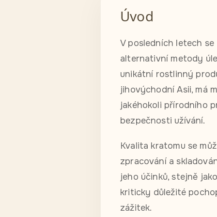
Úvod
V posledních letech se
alternativní metody úl
unikátní rostlinný prod
jihovýchodní Asii, má 
jakéhokoli přírodního p
bezpečnosti užívání.
Kvalita kratomu se můž
zpracování a skladován
jeho účinků, stejně jak
kriticky důležité pochop
zážitek.