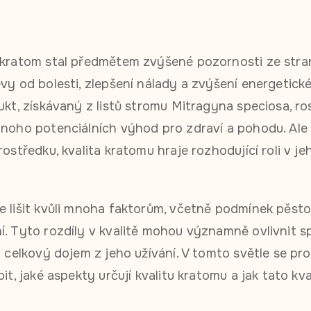
 kratom stal předmětem zvýšené pozornosti ze strany
evy od bolesti, zlepšení nálady a zvýšení energetick
ukt, získávaný z listů stromu Mitragyna speciosa, ro
mnoho potenciálních výhod pro zdraví a pohodu. Ale 
rostředku, kvalita kratomu hraje rozhodující roli v je
e lišit kvůli mnoha faktorům, včetně podmínek pěsto
í. Tyto rozdíly v kvalitě mohou významně ovlivnit s
o celkový dojem z jeho užívání. V tomto světle se pr
it, jaké aspekty určují kvalitu kratomu a jak tato kva