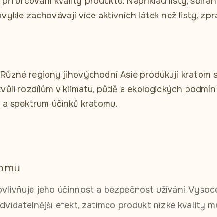
i při určování kvality produktu. Například listy, sbíra
bvykle zachovávají více aktivních látek než listy, z
 Různé regiony jihovýchodní Asie produkují kratom 
kvůli rozdílům v klimatu, půdě a ekologických podmín
u a spektrum účinků kratomu.
tomu
ovlivňuje jeho účinnost a bezpečnost užívání. Vysoce
edvídatelnější efekt, zatímco produkt nízké kvality m