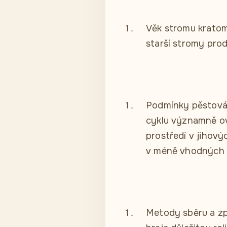
Věk stromu kratomu
starší stromy produ
Podmínky pěstování
cyklu významně ovl
prostředí v jihový
v méně vhodných 
Metody sběru a zpr