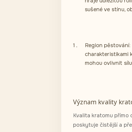
hraje důležitou rol
sušené ve stínu, o
Region pěstování:
charakteristikami 
mohou ovlivnit síl
Význam kvality kra
Kvalita kratomu přímo 
poskytuje čistější a př