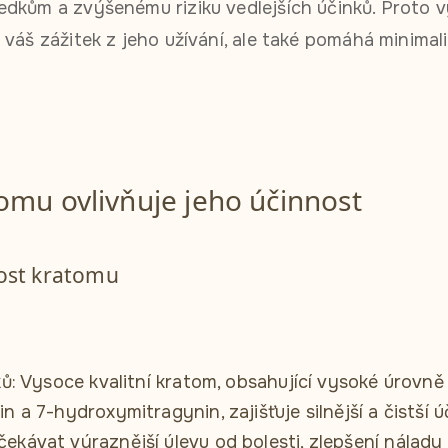
dkům a zvýšenému riziku vedlejších účinků. Proto v
váš zážitek z jeho užívání, ale také pomáhá minimal
tomu ovlivňuje jeho účinnost
nost kratomu
ků: Vysoce kvalitní kratom, obsahující vysoké úrovně 
in a 7-hydroxymitragynin, zajišťuje silnější a čistší 
ekávat výraznější úlevu od bolesti, zlepšení nálady