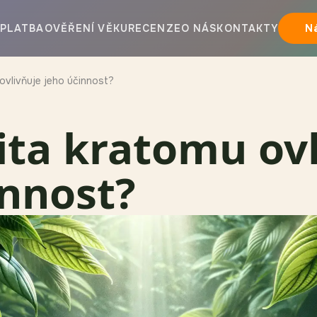
PLATBA
OVĚŘENÍ VĚKU
RECENZE
O NÁS
KONTAKTY
N
 ovlivňuje jeho účinnost?
lita kratomu ov
innost?