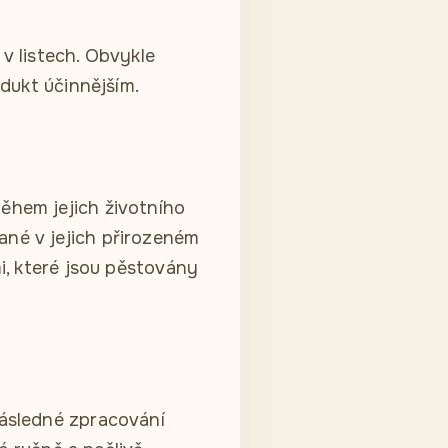
 v listech. Obvykle
odukt účinnějším.
během jejich životního
ané v jejich přirozeném
mi, které jsou pěstovány
následné zpracování