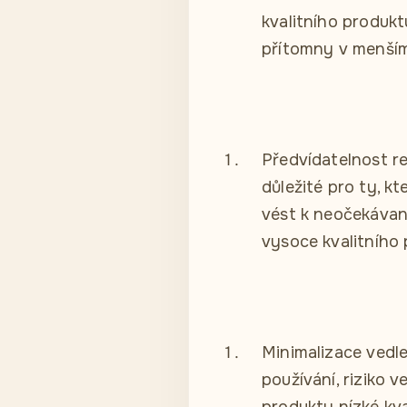
kvalitního produkt
přítomny v menším
Předvídatelnost re
důležité pro ty, k
vést k neočekávan
vysoce kvalitního
Minimalizace vedle
používání, riziko v
produkty nízké kva