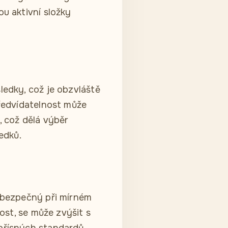
ou aktivní složky
ledky, což je obzvláště
předvídatelnost může
 což dělá výběr
edků.
ě bezpečný při mírném
lost, se může zvýšit s
 přísných standardů,