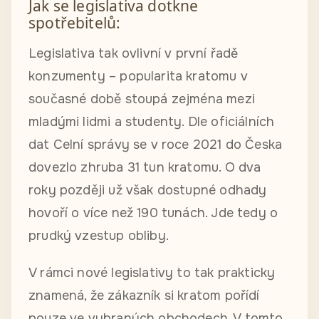
Jak se legislativa dotkne
spotřebitelů:
Legislativa tak ovlivní v první řadě
konzumenty – popularita kratomu v
současné době stoupá zejména mezi
mladými lidmi a studenty. Dle oficiálních
dat Celní správy se v roce 2021 do Česka
dovezlo zhruba 31 tun kratomu. O dva
roky později už však dostupné odhady
hovoří o více než 190 tunách. Jde tedy o
prudký vzestup obliby.
V rámci nové legislativy to tak prakticky
znamená, že zákazník si kratom pořídí
pouze ve vybraných obchodech. V tomto