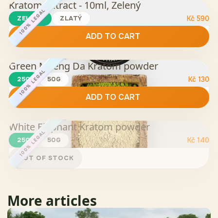
Kratom Extract - 10ml, Zelený
100% LEGAL
ZELENÝ
ZLATÝ
Kč
590
ADD TO CART
Green Maeng Da Kratom powder
100% LEGAL
25G
50G
Kč
130
ADD TO CART
White Elephant Kratom powder
100% LEGAL
25G
50G
Kč
140
OUT OF STOCK
More articles